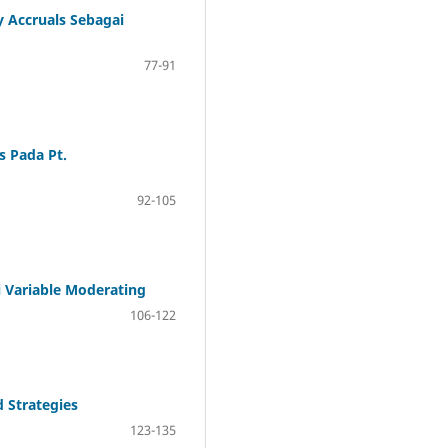
 Accruals Sebagai
77-91
s Pada Pt.
92-105
 Variable Moderating
106-122
 Strategies
123-135