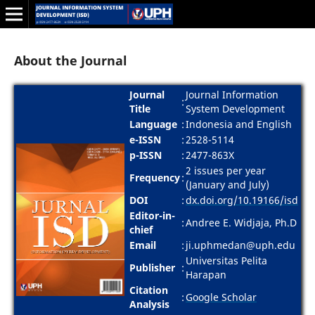
About the Journal
Journal
Journal Information
:
Title
System Development
Language
:
Indonesia and English
e-ISSN
:
2528-5114
p-ISSN
:
2477-863X
2 issues per year
Frequency
:
(January and July)
DOI
:
dx.doi.org/10.19166/isd
Editor-in-
:
Andree E. Widjaja, Ph.D
chief
Email
:
ji.uphmedan@uph.edu
Universitas Pelita
Publisher
:
Harapan
Citation
:
Google Scholar
Analysis