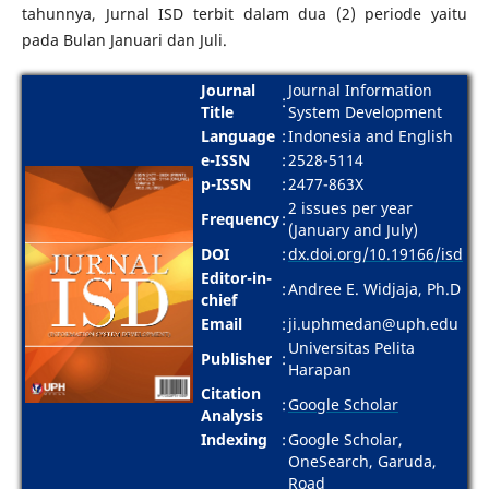
tahunnya, Jurnal ISD terbit dalam dua (2) periode yaitu
pada Bulan Januari dan Juli.
Journal
Journal Information
:
Title
System Development
Language
:
Indonesia and English
e-ISSN
:
2528-5114
p-ISSN
:
2477-863X
2 issues per year
Frequency
:
(January and July)
DOI
:
dx.doi.org/10.19166/isd
Editor-in-
:
Andree E. Widjaja, Ph.D
chief
Email
:
ji.uphmedan@uph.edu
Universitas Pelita
Publisher
:
Harapan
Citation
:
Google Scholar
Analysis
Indexing
:
Google Scholar,
OneSearch, Garuda,
Road