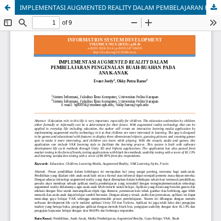
IMPLEMENTASI AUGMENTED REALITY DALAM PEMBELAJARAN PENGENALAN BUAH-BUAHAN PADA ANAK-ANAK