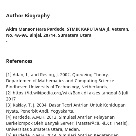
Author Biography
Akim Manaor Hara Pardede,
STMIK KAPUTAMA Jl. Veteran,
No. 4A-9A, Binjai, 20714, Sumatera Utara
-
References
[1] Adan, I., and Resing, J. 2002. Queueing Theory.
Departemen of Mathematics and Computing Science
Eindhoven University of Technology, Netherlands.
[2] https://id.wikipedia.org/wiki/Bank di akses tanggal 8 Juli
2017
[3] Kakiay, T. J. 2004. Dasar Teori Antrian Untuk Kehidupan
Nyata. Penerbit Andi, Yogyakarta.
[4] Pardede, A.M.H. 2013. Simulasi Antrian Pelayanan
Berkelompok Oleh Banyak Server, (MasterÃ¢â‚¬â„¢s Thesis),
Universitas Sumatera Utara, Medan.
[5] Pardede, A.M.H. 2014. Simulasi Antrian Kedatangan