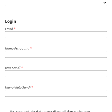
Login
Email
*
Nama Pengguna
*
Kata Sandi
*
Ulangi Kata Sandi
*
Ya, saya setuju data saya diambil dan disimpan