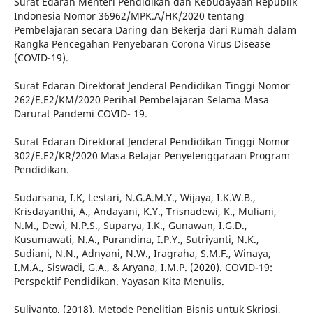
Surat Edaran Menteri Pendidikan dan Kebudayaan Republik
Indonesia Nomor 36962/MPK.A/HK/2020 tentang
Pembelajaran secara Daring dan Bekerja dari Rumah dalam
Rangka Pencegahan Penyebaran Corona Virus Disease
(COVID-19).
Surat Edaran Direktorat Jenderal Pendidikan Tinggi Nomor
262/E.E2/KM/2020 Perihal Pembelajaran Selama Masa
Darurat Pandemi COVID- 19.
Surat Edaran Direktorat Jenderal Pendidikan Tinggi Nomor
302/E.E2/KR/2020 Masa Belajar Penyelenggaraan Program
Pendidikan.
Sudarsana, I.K, Lestari, N.G.A.M.Y., Wijaya, I.K.W.B.,
Krisdayanthi, A., Andayani, K.Y., Trisnadewi, K., Muliani,
N.M., Dewi, N.P.S., Suparya, I.K., Gunawan, I.G.D.,
Kusumawati, N.A., Purandina, I.P.Y., Sutriyanti, N.K.,
Sudiani, N.N., Adnyani, N.W., Iragraha, S.M.F., Winaya,
I.M.A., Siswadi, G.A., & Aryana, I.M.P. (2020). COVID-19:
Perspektif Pendidikan. Yayasan Kita Menulis.
Suliyanto. (2018). Metode Penelitian Bisnis untuk Skripsi,