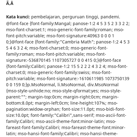
Ã‚Â
Kata kunci:
pembelajaran, perguruan tinggi, pandemi.
@font-face {font-family:Mangal; panose-1:2 4 5 3 5 2 3 3 2 2;
mso-font-charset:1; mso-generic-font-family:roman; mso-
font-pitch:variable; mso-font-signature:40963 0 0 0 1
0;}@font-face {font-family:"Cambria Math"; panose-1:2 4 5 3
5 4 6 3 2 4; mso-font-charset:0; mso-generic-font-
family:roman; mso-font-pitch:variable; mso-font-
signature:-536870145 1107305727 0 0 415 0;}@font-face
{font-family:Calibri; panose-1:2 15 5 2 2 2 4 3 2 4; mso-font-
charset:0; mso-generic-font-family:swiss; mso-font-
pitch:variable; mso-font-signature:-1610611985 1073750139
0 0 159 0;}p.MsoNormal, li.MsoNormal, div.MsoNormal
{mso-style-unhide:no; mso-style-qformat:yes; mso-style-
parent:""; margin-top:0cm; margin-right:0cm; margin-
bottom:8.0pt; margin-left:0cm; line-height:107%; mso-
pagination:widow-orphan; font-size:11.0pt; mso-bidi-font-
size:10.0pt; font-family:"Calibri",sans-serif; mso-ascii-font-
family:Calibri; mso-ascii-theme-font:minor-latin; mso-
fareast-font-family:Calibri; mso-fareast-theme-font:minor-
latin; mso-hansi-font-family:Calibri; mso-hansi-theme-