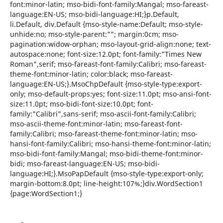
font:minor-latin; mso-bidi-font-family:Mangal; mso-fareast-
language:EN-US; mso-bidi-language:HI;}p.Default,
li.Default, div.Default {mso-style-name:Default; mso-style-
unhide:no; mso-style-parent:""; margin:0cm; mso-
pagination:widow-orphan; mso-layout-grid-align:none; text-
autospace:none; font-size:12.0pt; font-family:"Times New
Roman",serif; mso-fareast-font-family:Calibri; mso-fareast-
theme-font:minor-latin; color:black; mso-fareast-
language:EN-US;}.MsoChpDefault {mso-style-type:export-
only; mso-default-props:yes; font-size:11.0pt; mso-ansi-font-
size:11.0pt; mso-bidi-font-size:10.0pt; font-
family:"Calibri",sans-serif; mso-ascii-font-family:Calibri;
mso-ascii-theme-font:minor-latin; mso-fareast-font-
family:Calibri; mso-fareast-theme-font:minor-latin; mso-
hansi-font-family:Calibri; mso-hansi-theme-font:minor-latin;
mso-bidi-font-family:Mangal; mso-bidi-theme-font:minor-
bidi; mso-fareast-language:EN-US; mso-bidi-
language:HI;}.MsoPapDefault {mso-style-type:export-only;
margin-bottom:8.0pt; line-height:107%;}div.WordSection1
{page:WordSection1;}